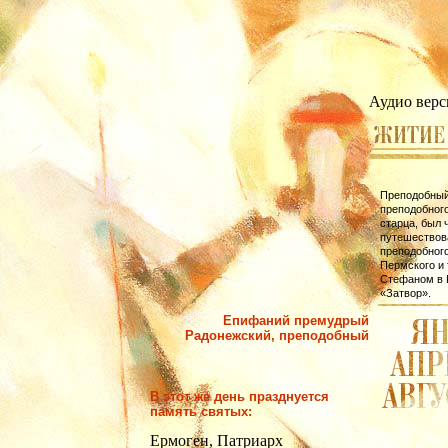
Аудио верс
Преподобный
преподобно­г
старца, был 
путешествов
преподобного
Пермского и 
Стефаном в 
«Затвор».
Епифаний премудрый
Радонежский, преподобный
В этот же день празднуется
память святых:
Ермоген, Патриарх