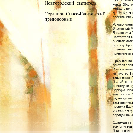
святоотеческ
Новгородский, святитель
конце 30-х г
монастыре и 
детелями, чт
Серапион Спасо-Елеазарский,
просили его 
преподобный
Рукоположенн
блаженный Ма
Барановича (
настоятеля О
вначале долг
но когда бра
случае отказ
принял игумен
Пребывание 
обите­ли со
Волыни поляк
латинство. П
защитников 
братий, кото
приходили в 
нередко нап
имущество. С
падал ду­хом
заступни­чес
пророка Дав
убоюся?
Аще
сердце иноко
Однажды св. 
ему опустош
был в осаде;