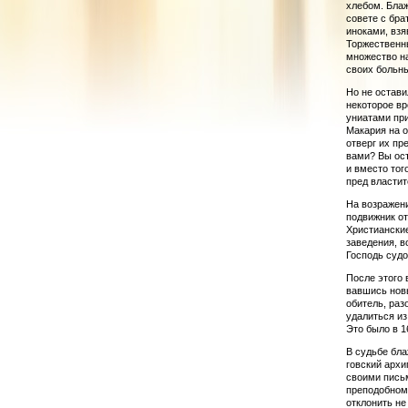
хлебом. Бла
совете с бра
иноками, взя
Торжественны
множество на
своих больн
Но не остави
неко­торое в
униатами при
Макария на о
отверг их пр
вами? Вы ост
и вместо тог
пред власти
На возражени
под­виж­ник 
Христианские
заведения, в
Господь судо
После этого 
вавшись нов
обитель, ра­
удалиться из
Это было в 16
В судьбе бла
гов­ский арх
своими пись­
преподобному
отклонить не