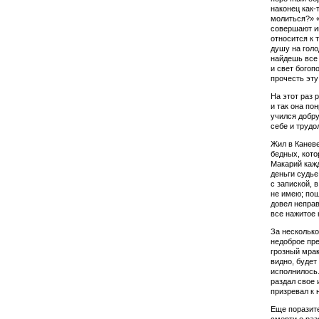
наконец как-
молиться?» 
совершают ин
относится к 
душу на голо
найдешь все
и свет богопо
прочесть эту
На этот раз 
и так она по
учил­ся добр
себе и трудо
Жил в Каневе
бед­ных, кот
Мака­рий каж
деньги судье
с запиской, 
не имею; по
довел неправ
все нажитое 
За несколько
недоброе пре
грозный мрак
видно, будет
исполнилось.
раздал свое 
призревал к 
Еще поразите