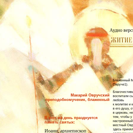
Аудио верс
Блаженный Ма
Овруче1).
Благочестивы
Макарий Овручский
воспитали сы
преподобномученик, блаженный
любовь
к молитве и 
в его душу, 
в цер­ковь; 
тем, чтобы у
В этот же день празднуется
настроенный 
память святых:
местный Овр
здесь принял
Иоанн, архиепископ