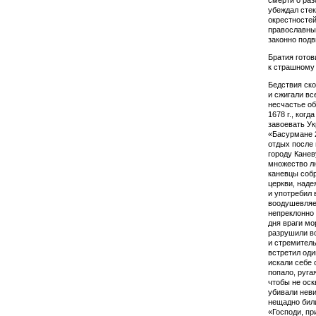
смерти о раз
убеждал сте­
окрестностей
православный
законно подв
Братия гото
к страш­ному
Бедствия ско
и сжи­гали в
несчастье об
1678 г., когд
завоевать Ук
«Басурмане 2
отдых после 
городу Канев
множество л
каневцы собр
церкви, наде
и употребил 
вооду­шевля
непреклонно 
дня враги мо
разрушили в
и стремитель
встретил оди
искали себе 
попало, руга
чтобы не оскв
убивали неви
нещадно били
«Господи, пр