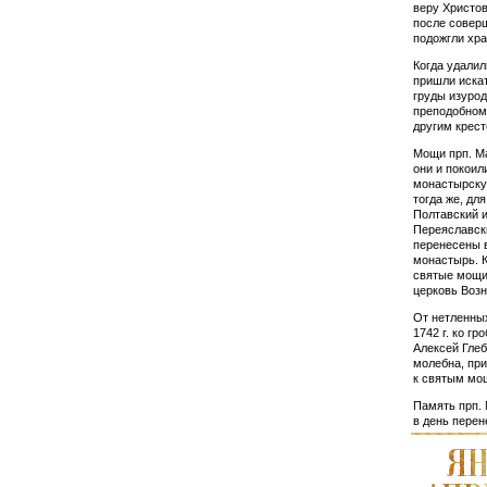
веру Христов
после соверш
подожгли хра
Когда удалил
пришли искат
груды изурод
преподобному
другим крест
Мощи прп. Ма
они и покоил
монас­тыр­ск
тогда же, дл
Полтавский и
Переяславск
перенесены 
монастырь. К
святые мощи
церковь Возн
От нетленных
1742 г. ко г
Алексей Глеб
молебна, пр
к свя­тым мо
Память прп. 
в день перен