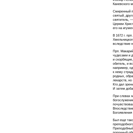
Каневского м
Смиренный по
святый, друг
святитель, —
Церкви Христ
его на игуме
В 1672 г. пр
Хмельницкого
вследствие н
Прп. Макарий
чудесами и д
и скорбящие,
обитель, и в
например, о
к нему страд
родных, обра
лекарств, но
Кто дал зрен
И затем доба
При словах 
бого­служени
почувствовал
Впоследствии
Богоявления 
Был еще так
преподобного
Преподобный
порочный обр