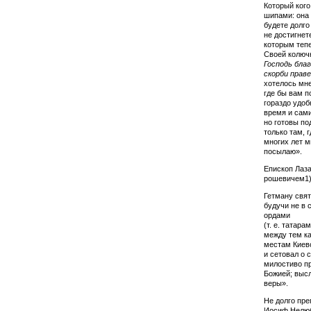
Который кого
шипами: она 
будете долго
не достигнет
которым тепе
Своей колючк
Господь бла
скорби праве
хотелось мне
где бы вам п
гораздо удоб
время и сами 
но готовы по
толь­ко там,
многих лет м
посылаю».
Епископ Лаза
ро­шевичем1)
Гетману свят
будучи не в 
ордами
(т. е. та­та
между тем ка
местам Киевс
и сетовал о 
милостиво пр
Божией; высл
веры».
Не долго пре
Иосиф Нелюб