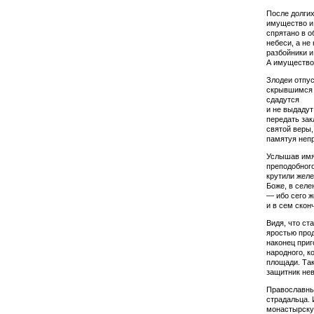
После долгих
имущество и 
спрятано в о
небеси, а не 
разбойники и
А имущество 
Злодеи отпус
скрыв­шимся 
сдадутся
и не выдадут
передать зак
святой веры,
памятуя непр
Услышав имя
пре­подобног
крутили желе
Боже, в селе
— ибо сего ж
и в сем скон
Видя, что ст
яростью продо
наконец приг
народного, к
площади. Так
защитник нев
Православные
страдальца. 
монастырскую